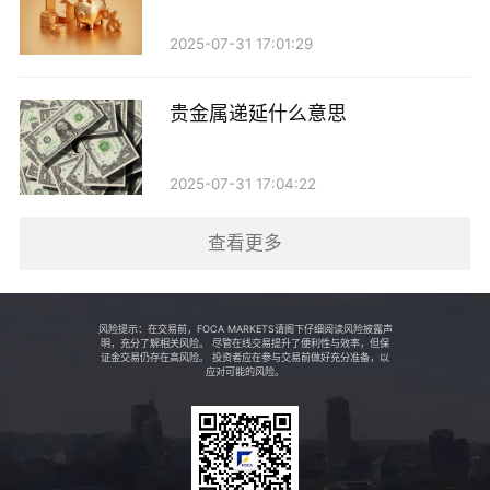
1. 合理使用杠杆：投资者在使用杠杆时，应根据自
2025-07-31 17:01:29
身的风险承受能力来设定杠杆倍数。过高的杠杆会增加
爆仓的风险，建议新手投资者从低杠杆开始。
贵金属递延什么意思
2. 制定交易计划：在进入市场之前，投资者应制定
2025-07-31 17:04:22
详细的交易计划，包括入场、出场和止损策略。明确的
计划可以帮助投资者在市场波动时保持冷静，避免情绪
查看更多
化操作。
3. 保持警惕与学习：金融市场瞬息万变，投资者需
风险提示：在交易前，FOCA MARKETS请阁下仔细阅读风险披露声
明，充分了解相关风险。 尽管在线交易提升了便利性与效率，但保
要时刻关注市场动态，学习相关知识和技能，以提高自
证金交易仍存在高风险。 投资者应在参与交易前做好充分准备，以
应对可能的风险。
己的判断能力和风险管理能力。
4. 使用止损单：止损单是保护投资者资金的重要工