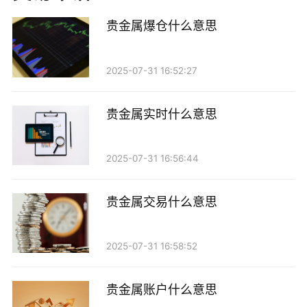
1. 市场波动：贵金属市场的价格波动性较大，受到
贵金属爆仓什么意思
多种因素的影响，包括国际政治局势、经济数据、央行
政策等。如果投资者未能及时调整仓位，可能会在短时
2025-07-31 16:52:27
间内遭受重大损失。
2. 杠杆交易：许多投资者在贵金属交易中使用杠
贵金属实时什么意思
杆，即借入资金扩大交易规模。尽管杠杆可以放大收
益，但同样也会放大风险。如果市场走势不如预期，亏
2025-07-31 16:56:44
损可能迅速达到爆仓的临界点。
贵金属交易什么意思
3. 缺乏风险管理：一些投资者对市场的分析不够深
入，缺乏有效的风险管理策略。没有设定止损位或者仓
2025-07-31 16:58:52
位控制，容易导致在市场不利时遭受重创。
贵金属账户什么意思
四、如何避免贵金属爆仓？