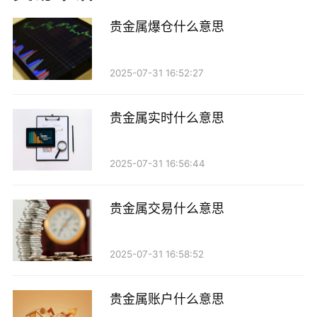
格波动中获取利润。这种交易方式的便捷性和灵活性吸
贵金属爆仓什么意思
引了众多投资者，尤其是新手投资者。
td贵金属的优势
2025-07-31 16:52:27
1. 流动性强：td贵金属交易一般是通过电子交易平
贵金属实时什么意思
台进行的，这使得投资者可以在任何时间、任何地点进
行买卖。相比于传统的实物贵金属投资，电子交易的流
2025-07-31 16:56:44
动性更强，投资者可以迅速应对市场变化。
贵金属交易什么意思
2. 低门槛：许多td贵金属平台允许投资者以较小的
资金进行交易，这降低了投资的门槛。对于没有太多资
金的投资者来说，td贵金属提供了一个进入贵金属市场
2025-07-31 16:58:52
的机会。
贵金属账户什么意思
3. 多样化的投资选择：td贵金属交易不仅限于黄金