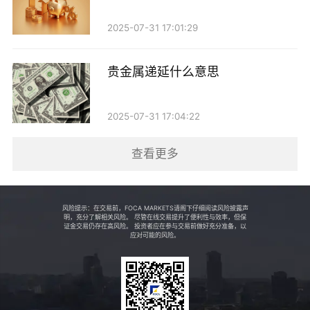
和白银，投资者还可以选择铂金、钯金等其他贵金属。
2025-07-31 17:01:29
这种多样化的选择使得投资者可以根据自己的风险承受
能力和市场趋势进行灵活布局。
贵金属递延什么意思
4. 实时行情：在td贵金属交易平台上，投资者可以
2025-07-31 17:04:22
实时查看市场行情，快速做出决策。这种信息的透明度
使得投资者能够更好地把握市场动态，增加盈利机会。
查看更多
td贵金属的风险
风险提示：在交易前，FOCA MARKETS请阁下仔细阅读风险披露声
尽管td贵金属交易具有诸多优势，但投资者仍需要
明，充分了解相关风险。 尽管在线交易提升了便利性与效率，但保
证金交易仍存在高风险。 投资者应在参与交易前做好充分准备，以
应对可能的风险。
注意其中的风险：
1. 市场波动：贵金属市场价格受到多种因素影响，
包括经济数据、地缘政治风险等。价格波动可能导致投