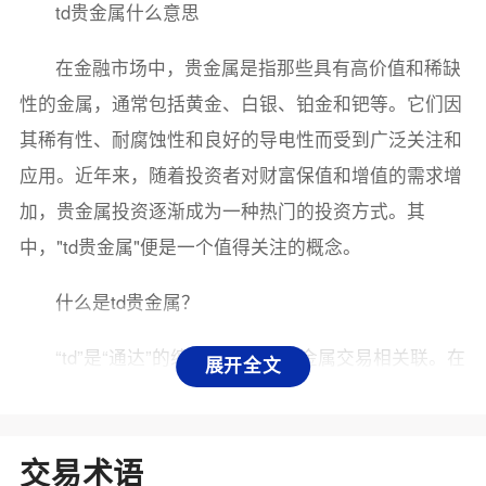
td贵金属什么意思
在金融市场中，贵金属是指那些具有高价值和稀缺
性的金属，通常包括黄金、白银、铂金和钯等。它们因
其稀有性、耐腐蚀性和良好的导电性而受到广泛关注和
应用。近年来，随着投资者对财富保值和增值的需求增
加，贵金属投资逐渐成为一种热门的投资方式。其
中，"td贵金属"便是一个值得关注的概念。
什么是td贵金属？
“td”是“通达”的缩写，通常与贵金属交易相关联。在
展开全文
金融领域，td贵金属可以理解为通过某种平台进行的贵
金属投资与交易。具体而言，td贵金属交易通常指的是
投资者通过网络平台购买、出售贵金属合约，以便在价
交易术语