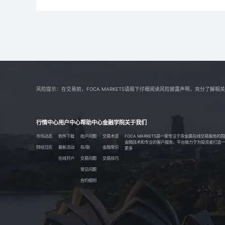
风险提示：在交易前，FOCA MARKETS请阁下仔细阅读风险披露声明，充分了
行情中心
用户中心
帮助中心
金融学院
关于我们
市场动态
软件下载
账户问题
交易术语
FOCA MARKETS是一家专注于贵金属在线交易服务
金融技术和专业的客户服务，平台致力于为投资者打造一个透
财经日历
最新活动
存/取
金融常识
更多
在线开户
交易问题
交易技巧
常见问题
合约细则