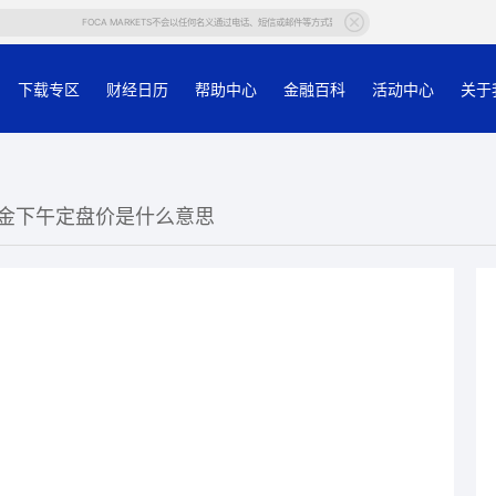
FOCA MARKETS不会以任何名义通过电话、短信或邮件等方式要求客户提供帐户等个人信息，若有任何疑问，
下载专区
财经日历
帮助中心
金融百科
活动中心
关于
敦金下午定盘价是什么意思