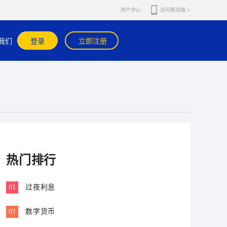
用户中心
访问移动端 >
请在官网或官方APP内咨询在线客服核实。
我们
登录
立即注册
热门排行
01
过夜利息
02
数字货币